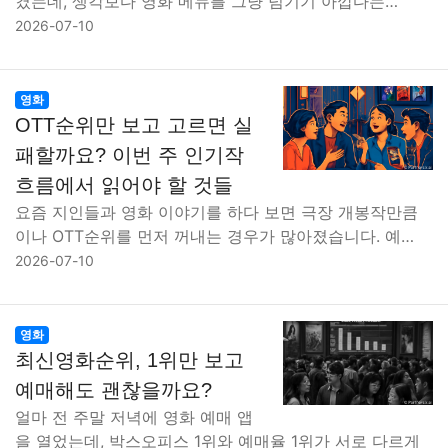
켰는데, 생각보다 영화 메뉴를 그냥 넘기기 아깝다는…
2026-07-10
영화
OTT순위만 보고 고르면 실
패할까요? 이번 주 인기작
흐름에서 읽어야 할 것들
요즘 지인들과 영화 이야기를 하다 보면 극장 개봉작만큼
이나 OTT순위를 먼저 꺼내는 경우가 많아졌습니다. 예…
2026-07-10
영화
최신영화순위, 1위만 보고
예매해도 괜찮을까요?
얼마 전 주말 저녁에 영화 예매 앱
을 열었는데, 박스오피스 1위와 예매율 1위가 서로 다르게