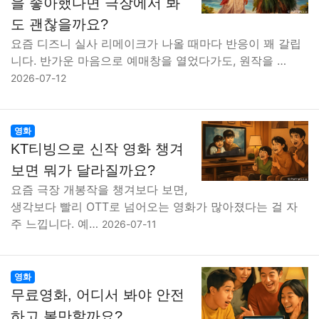
을 좋아했다면 극장에서 봐
도 괜찮을까요?
요즘 디즈니 실사 리메이크가 나올 때마다 반응이 꽤 갈립
니다. 반가운 마음으로 예매창을 열었다가도, 원작을 …
2026-07-12
영화
KT티빙으로 신작 영화 챙겨
보면 뭐가 달라질까요?
요즘 극장 개봉작을 챙겨보다 보면,
생각보다 빨리 OTT로 넘어오는 영화가 많아졌다는 걸 자
주 느낍니다. 예…
2026-07-11
영화
무료영화, 어디서 봐야 안전
하고 볼만할까요?