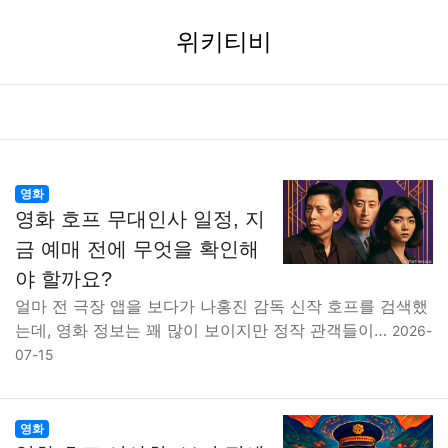
위키티비
영화
영화 호프 무대인사 일정, 지
금 예매 전에 무엇을 확인해
야 할까요?
얼마 전 극장 앱을 보다가 나홍진 감독 신작 호프를 검색했
는데, 영화 정보는 꽤 많이 보이지만 정작 관객들이…
2026-
07-15
영화