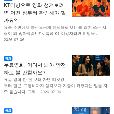
KT티빙으로 영화 챙겨보려
면 어떤 점부터 확인해야 할
까요?
요즘 주변에서 통신요금제 혜택으로 OTT를 같이 쓰는 사
람이 꽤 많아졌습니다. 특히 KT 이용자라면 티빙을 …
2026-07-06
영화
무료영화, 어디서 봐야 안전
하고 볼 만할까요?
요즘 영화 한 편 보러 가면 티켓값
부터 팝콘, 교통비까지 생각보다 지출이 커졌다는 말을 자
주 듣습니다. 그래…
2026-07-06
영화