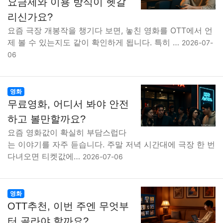
요금제와 이용 방식이 헷갈
리신가요?
요즘 극장 개봉작을 챙기다 보면, 놓친 영화를 OTT에서 언
제 볼 수 있는지도 같이 확인하게 됩니다. 특히 …
2026-07-
06
영화
무료영화, 어디서 봐야 안전
하고 볼만할까요?
요즘 영화값이 확실히 부담스럽다
는 이야기를 자주 듣습니다. 주말 저녁 시간대에 극장 한 번
다녀오면 티켓값에…
2026-07-06
영화
OTT추천, 이번 주엔 무엇부
터 골라야 할까요?