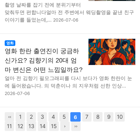
촬영 날짜를 잡기 전에 분위기부터
맞춰두면 편합니다얼마 전 주변에서 웨딩촬영을 끝낸 친구
이야기를 들었는데,…
2026-07-06
영화
영화 한란 출연진이 궁금하
신가요? 김향기의 20대 엄
마 변신은 어떤 느낌일까요?
얼마 전 김향기 필모그래피를 다시 보다가 영화 한란이 눈
에 들어왔습니다. 의 덕춘이나 의 지우처럼 선한 인상…
2026-07-06
1
2
3
4
5
7
8
9
10
6
11
12
13
14
15