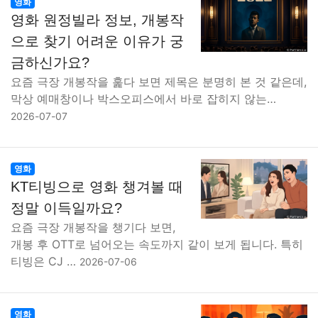
영화
영화 원정빌라 정보, 개봉작
으로 찾기 어려운 이유가 궁
금하신가요?
요즘 극장 개봉작을 훑다 보면 제목은 분명히 본 것 같은데,
막상 예매창이나 박스오피스에서 바로 잡히지 않는…
2026-07-07
영화
KT티빙으로 영화 챙겨볼 때
정말 이득일까요?
요즘 극장 개봉작을 챙기다 보면,
개봉 후 OTT로 넘어오는 속도까지 같이 보게 됩니다. 특히
티빙은 CJ …
2026-07-06
영화