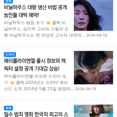
영화
비닐하우스 대량 생산 비법 공개
농민들 대박 예약!
비닐하우스 평점 보기 👈 클릭 비
닐하우스, 심리적 고뇌와 스릴의 조
화 비닐하우스는 한 여성의 고뇌와 내면의…
2024-08-19
드라마
메이플라이엔젤 출시 정보와 캐
릭터 설정 공개 기대감 상승!
메이플라이엔젤 비슷한 드라마 보
기 👈 클릭 2024년도 드라마 에피
소드 소개 2024년 5월 22일 방영되…
2024-08-19
영화
밀수 범죄 영화 한국의 최고의 스