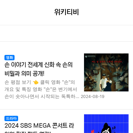
위키티비
영화
손 이야기 전세계 신화 속 손의
비밀과 의미 공개!
손 평점 보기 👈 클릭 영화 "손"의
개요 및 특징 영화 "손"은 변기에서
손이 솟아나면서 시작되는 독특하…
2024-08-19
드라마
2024 SBS MEGA 콘서트 라