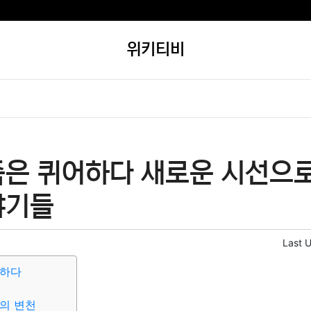
위키티비
족은 퀴어하다 새로운 시선으
야기들
Last 
어하다
의 변천