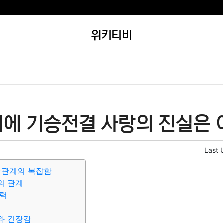
위키티비
이에 기승전결 사랑의 진실은 
Last 
각관계의 복잡함
의 관계
매력
와 긴장감