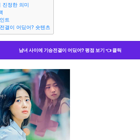
의 진정한 의미
랙
포인트
전결이 어딨어? 숏텐츠
남녀 사이에 기승전결이 어딨어? 평점 보기 👈 클릭