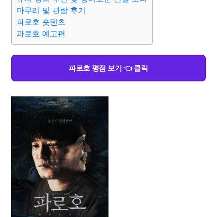
마무리 및 관람 후기
파로호 숏텐츠
파로호 예고편
파로호 평점 보기 👈 클릭