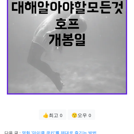
👍최고
😗오우
0
0
다음 글 :
영화 '마이클 쿠키'를 제대로 즐기는 방법