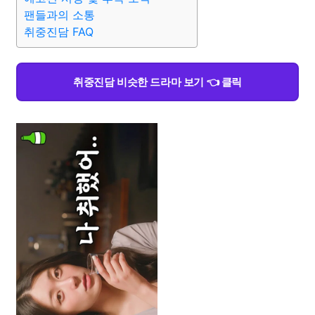
팬들과의 소통
취중진담 FAQ
취중진담 비슷한 드라마 보기 👈 클릭