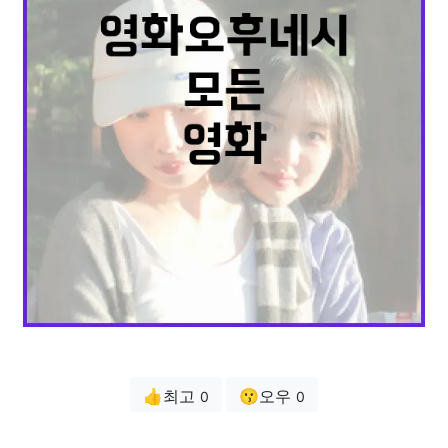
👍최고
😗오우
0
0