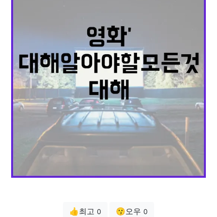
👍최고
😗오우
0
0