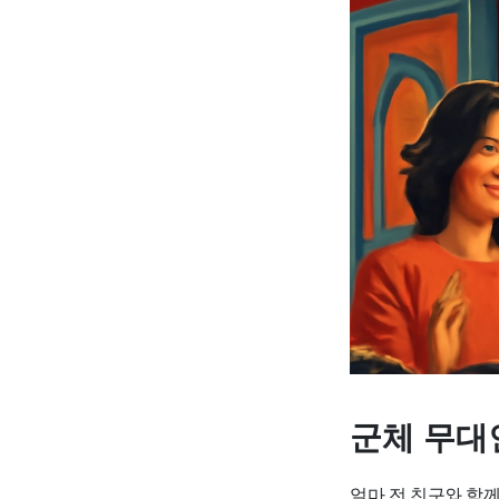
군체 무대
얼마 전 친구와 함