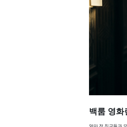
백룸 영화
얼마 전 친구들과 모