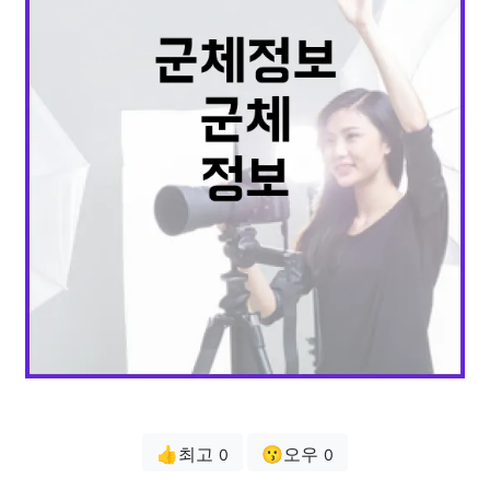
👍최고
😗오우
0
0