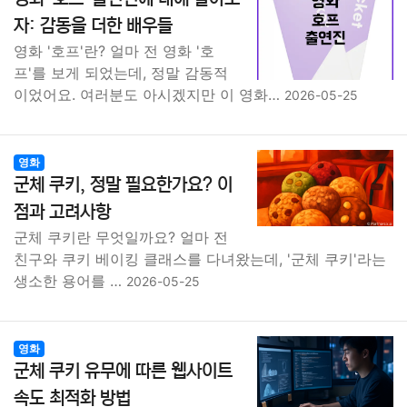
자: 감동을 더한 배우들
영화 '호프'란? 얼마 전 영화 '호
프'를 보게 되었는데, 정말 감동적
이었어요. 여러분도 아시겠지만 이 영화…
2026-05-25
영화
군체 쿠키, 정말 필요한가요? 이
점과 고려사항
군체 쿠키란 무엇일까요? 얼마 전
친구와 쿠키 베이킹 클래스를 다녀왔는데, '군체 쿠키'라는
생소한 용어를 …
2026-05-25
영화
군체 쿠키 유무에 따른 웹사이트
속도 최적화 방법