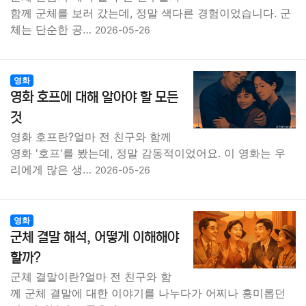
함께 군체를 보러 갔는데, 정말 색다른 경험이었습니다. 군
체는 단순한 공…
2026-05-26
영화
영화 호프에 대해 알아야 할 모든
것
영화 호프란?얼마 전 친구와 함께
영화 '호프'를 봤는데, 정말 감동적이었어요. 이 영화는 우
리에게 많은 생…
2026-05-26
영화
군체 결말 해석, 어떻게 이해해야
할까?
군체 결말이란?얼마 전 친구와 함
께 군체 결말에 대한 이야기를 나누다가 어찌나 흥미롭던