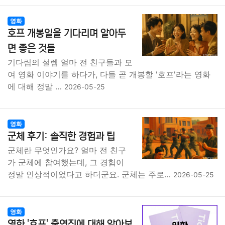
영화
호프 개봉일을 기다리며 알아두
면 좋은 것들
기다림의 설렘 얼마 전 친구들과 모
여 영화 이야기를 하다가, 다들 곧 개봉할 '호프'라는 영화
에 대해 정말 …
2026-05-25
영화
군체 후기: 솔직한 경험과 팁
군체란 무엇인가요? 얼마 전 친구
가 군체에 참여했는데, 그 경험이
정말 인상적이었다고 하더군요. 군체는 주로…
2026-05-25
영화
영화 '호프' 출연진에 대해 알아보