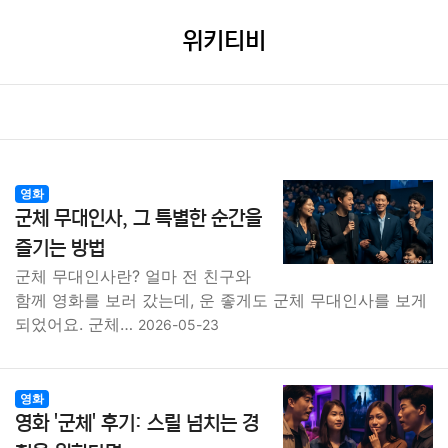
위키티비
영화
군체 무대인사, 그 특별한 순간을
즐기는 방법
군체 무대인사란? 얼마 전 친구와
함께 영화를 보러 갔는데, 운 좋게도 군체 무대인사를 보게
되었어요. 군체…
2026-05-23
영화
영화 '군체' 후기: 스릴 넘치는 경