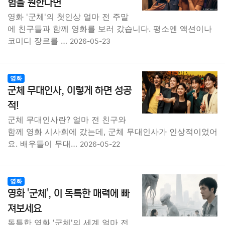
험을 원한다면
영화 '군체'의 첫인상 얼마 전 주말
에 친구들과 함께 영화를 보러 갔습니다. 평소엔 액션이나
코미디 장르를 …
2026-05-23
영화
군체 무대인사, 이렇게 하면 성공
적!
군체 무대인사란? 얼마 전 친구와
함께 영화 시사회에 갔는데, 군체 무대인사가 인상적이었어
요. 배우들이 무대…
2026-05-22
영화
영화 '군체', 이 독특한 매력에 빠
져보세요
독특한 영화 '군체'의 세계 얼마 전