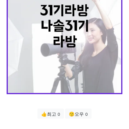
👍최고
😗오우
0
0